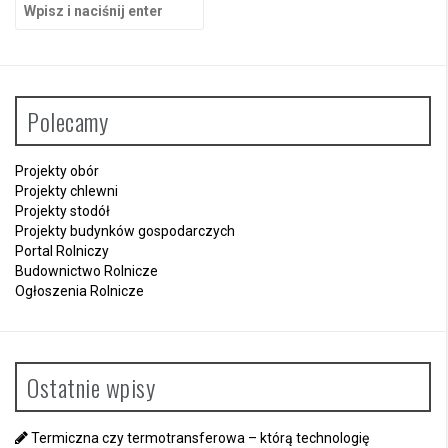
S
z
u
k
a
j
Polecamy
:
Projekty obór
Projekty chlewni
Projekty stodół
Projekty budynków gospodarczych
Portal Rolniczy
Budownictwo Rolnicze
Ogłoszenia Rolnicze
Ostatnie wpisy
Termiczna czy termotransferowa – którą technologię