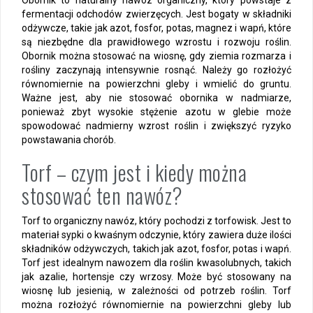
fermentacji odchodów zwierzęcych. Jest bogaty w składniki
odżywcze, takie jak azot, fosfor, potas, magnez i wapń, które
są niezbędne dla prawidłowego wzrostu i rozwoju roślin.
Obornik można stosować na wiosnę, gdy ziemia rozmarza i
rośliny zaczynają intensywnie rosnąć. Należy go rozłożyć
równomiernie na powierzchni gleby i wmielić do gruntu.
Ważne jest, aby nie stosować obornika w nadmiarze,
ponieważ zbyt wysokie stężenie azotu w glebie może
spowodować nadmierny wzrost roślin i zwiększyć ryzyko
powstawania chorób.
Torf – czym jest i kiedy można
stosować ten nawóz?
Torf to organiczny nawóz, który pochodzi z torfowisk. Jest to
materiał sypki o kwaśnym odczynie, który zawiera duże ilości
składników odżywczych, takich jak azot, fosfor, potas i wapń.
Torf jest idealnym nawozem dla roślin kwasolubnych, takich
jak azalie, hortensje czy wrzosy. Może być stosowany na
wiosnę lub jesienią, w zależności od potrzeb roślin. Torf
można rozłożyć równomiernie na powierzchni gleby lub