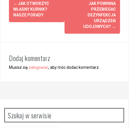
Z
←
JAK OTWORZYĆ
JAK POWINNA
WŁASNY KURNIK?
PRZEBIEGAĆ
o
NASZE PORADY
DEZYNFEKCJA
URZĄDZEŃ
b
UDOJOWYCH?
→
a
c
z
Dodaj komentarz
w
Musisz się
zalogować
, aby móc dodać komentarz.
p
i
s
y
Szukaj w serwisie