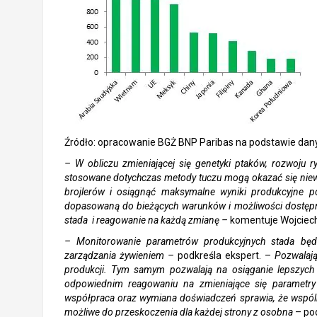
Źródło: opracowanie BGŻ BNP Paribas na podstawie da
– W obliczu zmieniającej się genetyki ptaków, rozwoju 
stosowane dotychczas metody tuczu mogą okazać się niew
brojlerów i osiągnąć maksymalne wyniki produkcyjne po
dopasowaną do bieżących warunków i możliwości dostępn
stada i reagowanie na każdą zmianę –
komentuje Wojciech 
– Monitorowanie parametrów produkcyjnych stada bę
zarządzania żywieniem –
podkreśla ekspert. –
P
ozwalaj
produkcji. Tym samym pozwalają na osiąganie lepszych
odpowiednim reagowaniu na zmieniające się parametry
współpraca oraz wymiana doświadczeń sprawia, że wspólni
możliwe do przeskoczenia dla każdej strony z osobna
– po