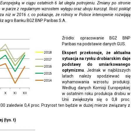
uropejską w ciągu ostatnich 6 lat uległa potrojeniu. Zmiany po stronie
ą w parze z regularnym wzrostem wylęgu oraz uboju kurcząt. Ilość piskląt
a niż w 2016 r, co pokazuje, że rolnicy w Polsce intensywnie rozwijają
liz agro Banku BGŻ BNP Paribas S.A.
Źródło: opracowanie BGŻ BNP
Paribas na podstawie danych GUS.
Ekspert przekonuje, że aktualna
sytuacja na rynku drobiarskim daje
podstawy do umiarkowanego
optymizmu
. Jednak w najbliższych
latach należy spodziewać się
wyhamowania wzrostu produkcji.
Według danych Komisji Europejskiej
w ostatnim roku produkcja drobiu w
Unii zwiększyła się o 0,8 proc.
030 zaledwie 0,4 proc. Przyrost ten będzie w dużej mierze związany z
 (tys. t)