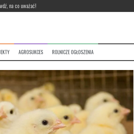
dź, na co uważać!
ktory z kabiną?
w walce z warrozą?
klepów z częściami do ciągników rolniczych?
EKTY
AGROSUKCES
ROLNICZE OGŁOSZENIA
rolniczych?
technologię znakowania wybrać dla swojego biznesu?