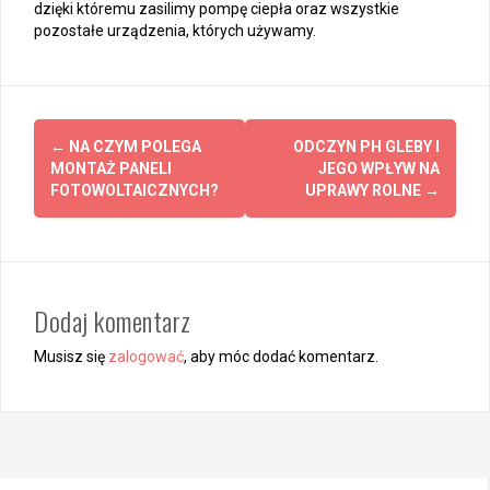
dzięki któremu zasilimy pompę ciepła oraz wszystkie
pozostałe urządzenia, których używamy.
Z
←
NA CZYM POLEGA
ODCZYN PH GLEBY I
MONTAŻ PANELI
JEGO WPŁYW NA
o
FOTOWOLTAICZNYCH?
UPRAWY ROLNE
→
b
a
c
Dodaj komentarz
z
Musisz się
zalogować
, aby móc dodać komentarz.
w
p
i