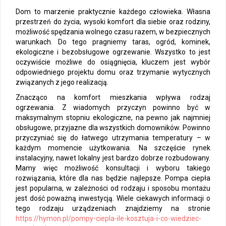
Dom to marzenie praktycznie każdego człowieka. Własna
przestrzeń do życia, wysoki komfort dla siebie oraz rodziny,
możliwość spędzania wolnego czasu razem, w bezpiecznych
warunkach. Do tego pragniemy taras, ogród, kominek,
ekologiczne i bezobsługowe ogrzewanie. Wszystko to jest
oczywiście możliwe do osiągnięcia, kluczem jest wybór
odpowiedniego projektu domu oraz trzymanie wytycznych
związanych z jego realizacją.
Znacząco na komfort mieszkania wpływa rodzaj
ogrzewania. Z wiadomych przyczyn powinno być w
maksymalnym stopniu ekologiczne, na pewno jak najmniej
obsługowe, przyjazne dla wszystkich domowników. Powinno
przyczyniać się do łatwego utrzymania temperatury – w
każdym momencie użytkowania. Na szczęście rynek
instalacyjny, nawet lokalny jest bardzo dobrze rozbudowany.
Mamy więc możliwość konsultacji i wyboru takiego
rozwiązania, które dla nas będzie najlepsze. Pompa ciepła
jest popularna, w zależności od rodzaju i sposobu montażu
jest dość poważną inwestycją. Wiele ciekawych informacji o
tego rodzaju urządzeniach znajdziemy na stronie
https://hymon.pl/pompy-ciepla-ile-kosztuja-i-co-wiedziec-