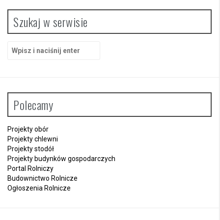
s
y
Szukaj w serwisie
S
z
u
k
a
j
Polecamy
:
Projekty obór
Projekty chlewni
Projekty stodół
Projekty budynków gospodarczych
Portal Rolniczy
Budownictwo Rolnicze
Ogłoszenia Rolnicze