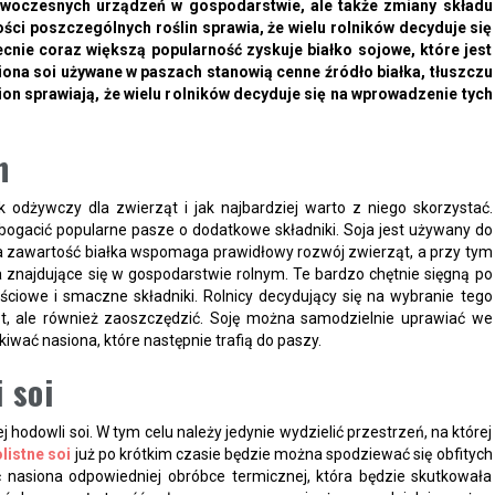
nowoczesnych urządzeń w gospodarstwie, ale także zmiany składu
ci poszczególnych roślin sprawia, że wielu rolników decyduje się
cnie coraz większą popularność zyskuje białko sojowe, które jest
iona soi używane w paszach stanowią cenne źródło białka, tłuszczu
ion sprawiają, że wielu rolników decyduje się na wprowadzenie tych
h
 odżywczy dla zwierząt i jak najbardziej warto z niego skorzystać.
zbogacić popularne pasze o dodatkowe składniki. Soja jest używany do
a zawartość białka wspomaga prawidłowy rozwój zwierząt, a przy tym
znajdujące się w gospodarstwie rolnym. Te bardzo chętnie sięgną po
ściowe i smaczne składniki. Rolnicy decydujący się na wybranie tego
ąt, ale również zaoszczędzić. Soję można samodzielnie uprawiać we
ać nasiona, które następnie trafią do paszy.
 soi
hodowli soi. W tym celu należy jedynie wydzielić przestrzeń, na której
listne soi
już po krótkim czasie będzie można spodziewać się obfitych
ć nasiona odpowiedniej obróbce termicznej, która będzie skutkowała