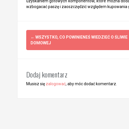
uzyskaniem gotowych komponentów, które można dodać
wzbogacać paszę i zaoszczędzić względem kupowania 
Z
←
WSZYSTKO, CO POWINIENEŚ WIEDZIEĆ O ŚLIWIE
DOMOWEJ
o
b
a
Dodaj komentarz
c
Musisz się
zalogować
, aby móc dodać komentarz.
z
w
p