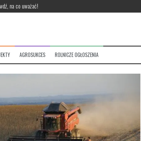
dź, na co uważać!
ktory z kabiną?
w walce z warrozą?
klepów z częściami do ciągników rolniczych?
EKTY
AGROSUKCES
ROLNICZE OGŁOSZENIA
rolniczych?
technologię znakowania wybrać dla swojego biznesu?