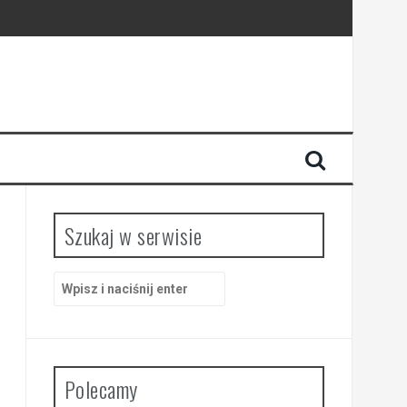
Szukaj w serwisie
S
z
u
k
a
j
Polecamy
: