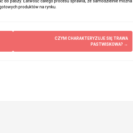
 do paszy. Łatwość całego procesu sprawia, że samodzielnie można
gotowych produktów na rynku.
CZYM CHARAKTERYZUJE SIĘ TRAWA
PASTWISKOWA?
→