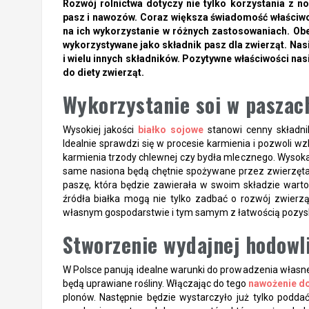
Rozwój rolnictwa dotyczy nie tylko korzystania z 
pasz i nawozów. Coraz większa świadomość właściwoś
na ich wykorzystanie w różnych zastosowaniach. Obe
wykorzystywane jako składnik pasz dla zwierząt. Nas
i wielu innych składników. Pozytywne właściwości nas
do diety zwierząt.
Wykorzystanie soi w paszac
Wysokiej jakości
białko sojowe
stanowi cenny składnik
Idealnie sprawdzi się w procesie karmienia i pozwoli w
karmienia trzody chlewnej czy bydła mlecznego. Wysok
same nasiona będą chętnie spożywane przez zwierzęta 
paszę, która będzie zawierała w swoim składzie warto
źródła białka mogą nie tylko zadbać o rozwój zwierz
własnym gospodarstwie i tym samym z łatwością pozyskiw
Stworzenie wydajnej hodowli
W Polsce panują idealne warunki do prowadzenia własnej 
będą uprawiane rośliny. Włączając do tego
nawożenie do
plonów. Następnie będzie wystarczyło już tylko podda