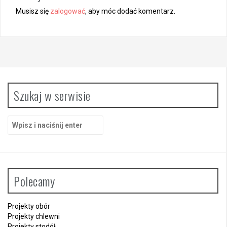
z
Musisz się
zalogować
, aby móc dodać komentarz.
w
p
i
s
y
Szukaj w serwisie
S
z
u
k
a
j
Polecamy
:
Projekty obór
Projekty chlewni
Projekty stodół