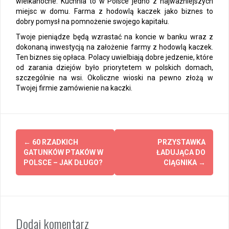
wielkanocne. Kuchnia to w Polsce jedno z najważniejszych
miejsc w domu. Farma z hodowlą kaczek jako biznes to
dobry pomysł na pomnożenie swojego kapitału.
Twoje pieniądze będą wzrastać na koncie w banku wraz z
dokonaną inwestycją na założenie farmy z hodowlą kaczek.
Ten biznes się opłaca. Polacy uwielbiają dobre jedzenie, które
od zarania dziejów było priorytetem w polskich domach,
szczególnie na wsi. Okoliczne wioski na pewno złożą w
Twojej firmie zamówienie na kaczki.
Z
←
60 RZADKICH
PRZYSTAWKA
GATUNKÓW PTAKÓW W
ŁADUJĄCA DO
o
POLSCE – JAK DŁUGO?
CIĄGNIKA
→
b
a
c
Dodaj komentarz