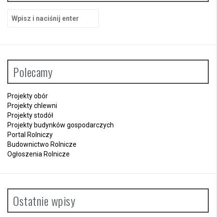
S
z
u
k
a
j
Polecamy
:
Projekty obór
Projekty chlewni
Projekty stodół
Projekty budynków gospodarczych
Portal Rolniczy
Budownictwo Rolnicze
Ogłoszenia Rolnicze
Ostatnie wpisy