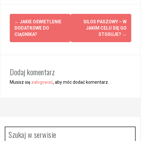
Z
←
JAKIE OŚWIETLENIE
SILOS PASZOWY – W
DODATKOWE DO
JAKIM CELU SIĘ GO
o
CIĄGNIKA?
STOSUJE?
→
b
a
c
Dodaj komentarz
z
Musisz się
zalogować
, aby móc dodać komentarz.
w
p
i
s
y
Szukaj w serwisie