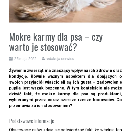
Mokre karmy dla psa – czy
warto je stosować?
25 maja 2022
redakcja serwisu
Żywienie zwierząt ma znaczący wpływ na ich zdrowie oraz
kondycję. Równie ważnym aspektem dla dbających o
swoich przyjaciół właścicieli są ich gusta – zadowolenie
pupila jest wszak bezcenne. W tym kontekście nie może
dziwić fakt, że mokre karmy dla psa są produktami,
wybieranymi przez coraz szersze rzesze hodowców. Co
przemawia za ich stosowaniem?
Podstawowe informacje
Obserwacje psów zdają się potwierdzać fakt, że właśnie ten