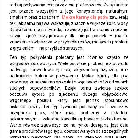
rodzaj pożywienia jest przez nie preferowany. Związane to
jest przede wszystkim z jego konsystencją, naturalnym
smakiem oraz zapachem.
Mokre karmy dla psów
zawierają
też, jak sama nazwa wskazuje, znacznie większe ilości wody.
Dzięki temu nie są twarde, a zwierzę jest w stanie znacznie
łatwiej zjeść przygotowany dla niego posiłek – ma to
znaczenie zwłaszcza w przypadku psów, mających problem
z gryzieniem – na przykład starszych.
Ten typ pożywienia polecany jest również często ze
względów zdrowotnych. Wiele psów cierpi obecnie z powodu
nadwagi, spowodowanej niską aktywnością fizyczną oraz
nadmiarem kalorii w pożywieniu. Mokre karmy dla psa
zawierają znacznie mniejsze ilości węglowodanów od swoich
suchych odpowiedników. Dzięki temu zwierzę szybko
odczuwa sytość po zjedzeniu dużego objętościowo,
wilgotnego posiłku, który jest jednak stosunkowo
niskokaloryczny. Ten typ żywienia polecany jest również w
przypadku psów, które mają problemy z układem
pokarmowym – wilgotne kawałki są bowiem lekkostrawne.
Warto również zauważyć, że na rynku dostępna jest cała
gama produktów tego typu, dostosowanych do szczególnych
wymagań niektórych ras psów, ich wielkości oraz wieku.